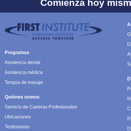
Comienza hoy mismo
A
O
D
Programas
A
Asistencia dental
S
Asistencia médica
D
Terapia de masaje
P
Quiénes somos
N
Servicio de Carreras Profesionales
C
Ubicaciones
R
Testimonios
D