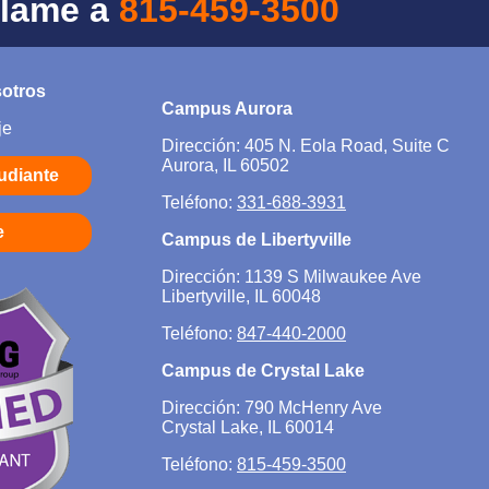
Llame a
815-459-3500
sotros
Campus Aurora
je
Dirección: 405 N. Eola Road, Suite C
Aurora, IL 60502
tudiante
Teléfono:
331-688-3931
e
Campus de Libertyville
Dirección: 1139 S Milwaukee Ave
Libertyville, IL 60048
Teléfono:
847-440-2000
Campus de Crystal Lake
Dirección: 790 McHenry Ave
Crystal Lake, IL 60014
Teléfono:
815-459-3500