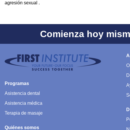
agresión sexual .
Comienza hoy mismo
A
O
D
Programas
A
Asistencia dental
S
Asistencia médica
D
Terapia de masaje
P
Quiénes somos
N