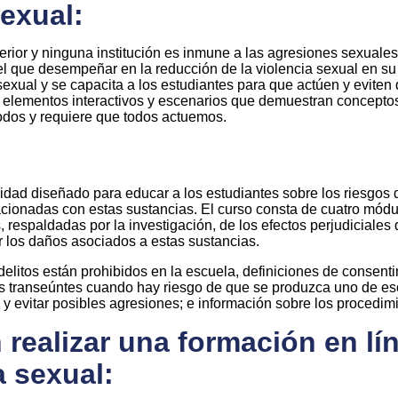
sexual:
ior y ninguna institución es inmune a las agresiones sexuales, 
el que desempeñar en la reducción de la violencia sexual en su 
 sexual y se capacita a los estudiantes para que actúen y evite
l, elementos interactivos y escenarios que demuestran conceptos 
 todos y requiere que todos actuemos.
lidad diseñado para educar a los estudiantes sobre los riesgos 
lacionadas con estas sustancias. El curso consta de cuatro mód
espaldadas por la investigación, de los efectos perjudiciales 
r los daños asociados a estas sustancias.
elitos están prohibidos en la escuela, definiciones de consenti
los transeúntes cuando hay riesgo de que se produzca uno de es
 evitar posibles agresiones; e información sobre los procedimien
ealizar una formación en lín
a sexual: