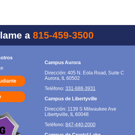
Llame a
815-459-3500
sotros
Campus Aurora
je
Dirección: 405 N. Eola Road, Suite C
Aurora, IL 60502
tudiante
Teléfono:
331-688-3931
e
Campus de Libertyville
Dirección: 1139 S Milwaukee Ave
Libertyville, IL 60048
Teléfono:
847-440-2000
Campus de Crystal Lake