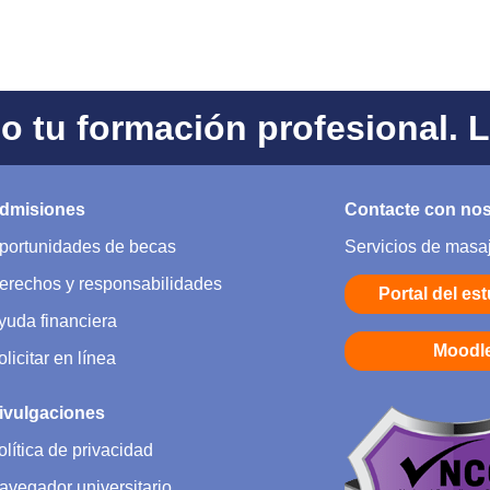
 tu formación profesional. 
dmisiones
Contacte con no
portunidades de becas
Servicios de masa
erechos y responsabilidades
Portal del es
yuda financiera
Moodl
olicitar en línea
ivulgaciones
olítica de privacidad
avegador universitario