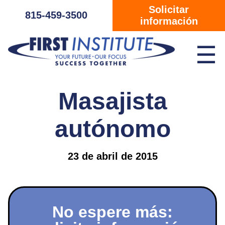
Saltar navegación
Solicitar
815-459-3500
información
☰
Masajista
autónomo
23 de abril de 2015
No espere más: