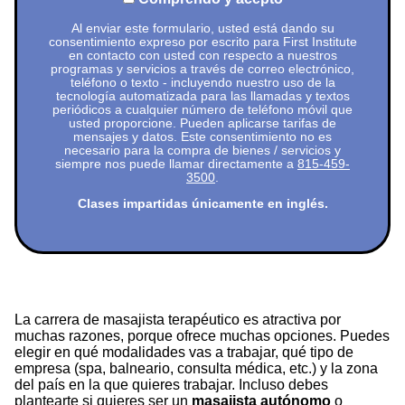
Al enviar este formulario, usted está dando su
consentimiento expreso por escrito para First Institute
en contacto con usted con respecto a nuestros
programas y servicios a través de correo electrónico,
teléfono o texto - incluyendo nuestro uso de la
tecnología automatizada para las llamadas y textos
periódicos a cualquier número de teléfono móvil que
usted proporcione. Pueden aplicarse tarifas de
mensajes y datos. Este consentimiento no es
necesario para la compra de bienes / servicios y
siempre nos puede llamar directamente a
815-459-
3500
.
Clases impartidas únicamente en inglés.
La carrera de masajista terapéutico es atractiva por
muchas razones, porque ofrece muchas opciones. Puedes
elegir en qué modalidades vas a trabajar, qué tipo de
empresa (spa, balneario, consulta médica, etc.) y la zona
del país en la que quieres trabajar. Incluso debes
plantearte si quieres ser un
masajista autónomo
o