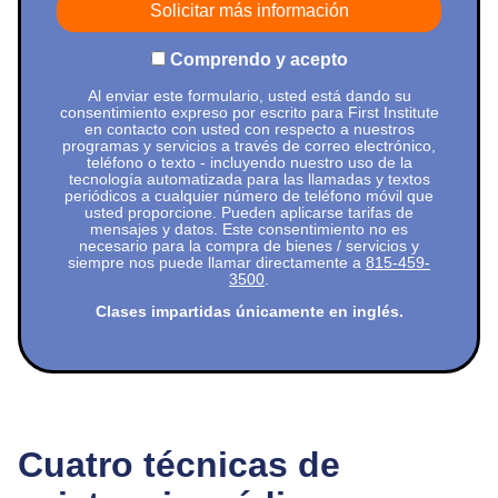
Comprendo y acepto
Al enviar este formulario, usted está dando su
consentimiento expreso por escrito para First Institute
en contacto con usted con respecto a nuestros
programas y servicios a través de correo electrónico,
teléfono o texto - incluyendo nuestro uso de la
tecnología automatizada para las llamadas y textos
periódicos a cualquier número de teléfono móvil que
usted proporcione. Pueden aplicarse tarifas de
mensajes y datos. Este consentimiento no es
necesario para la compra de bienes / servicios y
siempre nos puede llamar directamente a
815-459-
3500
.
Clases impartidas únicamente en inglés.
Cuatro técnicas de