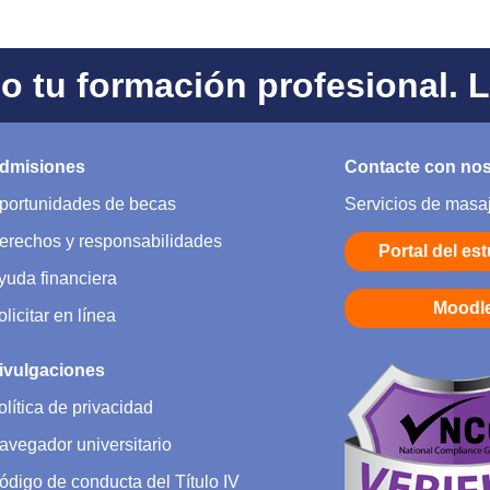
 tu formación profesional. 
dmisiones
Contacte con no
portunidades de becas
Servicios de masa
erechos y responsabilidades
Portal del es
yuda financiera
Moodl
olicitar en línea
ivulgaciones
olítica de privacidad
avegador universitario
ódigo de conducta del Título IV