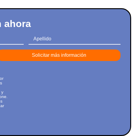
n ahora
Apellido
or
os
 y
one.
es
mar