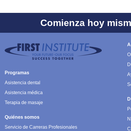
Comienza hoy mismo
A
O
D
Programas
A
Asistencia dental
S
Asistencia médica
D
Terapia de masaje
P
Quiénes somos
N
Servicio de Carreras Profesionales
C