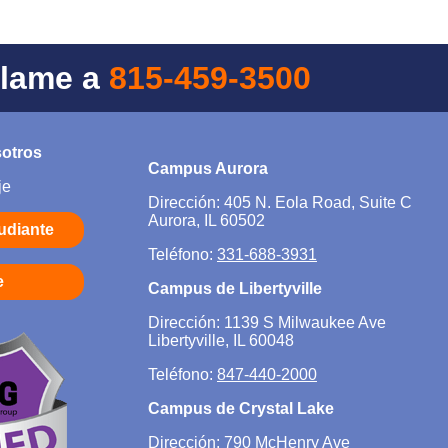
Llame a
815-459-3500
sotros
Campus Aurora
je
Dirección: 405 N. Eola Road, Suite C
Aurora, IL 60502
tudiante
Teléfono:
331-688-3931
e
Campus de Libertyville
Dirección: 1139 S Milwaukee Ave
Libertyville, IL 60048
Teléfono:
847-440-2000
Campus de Crystal Lake
Dirección: 790 McHenry Ave