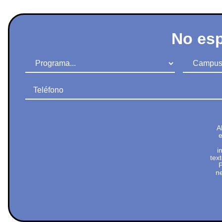
No esp
Programa
Campus
Teléfono
A
e
i
tex
P
ne