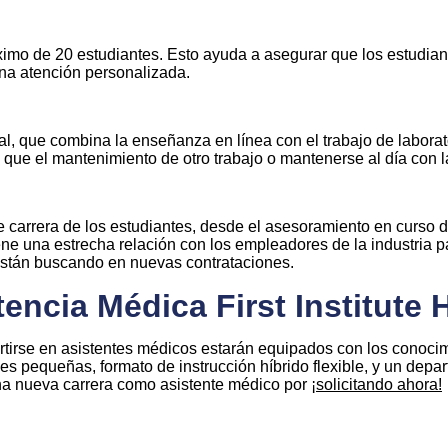
áximo de 20 estudiantes. Esto ayuda a asegurar que los estudian
una atención personalizada.
ial, que combina la enseñanza en línea con el trabajo de labora
s que el mantenimiento de otro trabajo o mantenerse al día con l
 carrera de los estudiantes, desde el asesoramiento en curso de
ene una estrecha relación con los empleadores de la industria 
están buscando en nuevas contrataciones.
encia Médica First Institute 
vertirse en asistentes médicos estarán equipados con los conoci
es pequeñas, formato de instrucción híbrido flexible, y un depa
 una nueva carrera como asistente médico por
¡solicitando ahora!