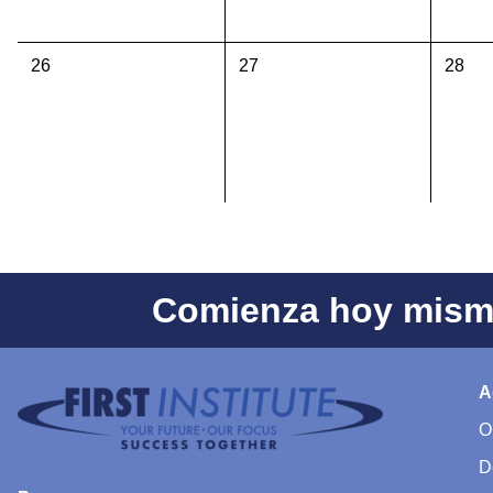
26
27
28
Comienza hoy mismo
A
O
D