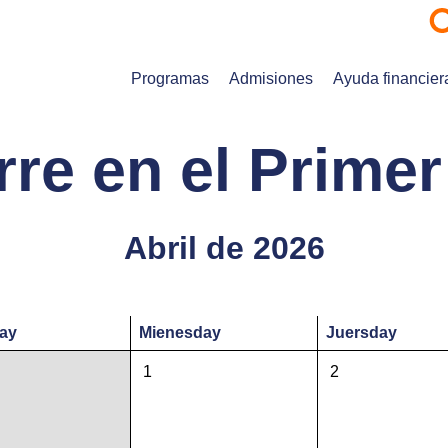
Programas
Admisiones
Ayuda financier
re en el Primer 
Abril de 2026
ay
Mie
nesday
Jue
rsday
1
2