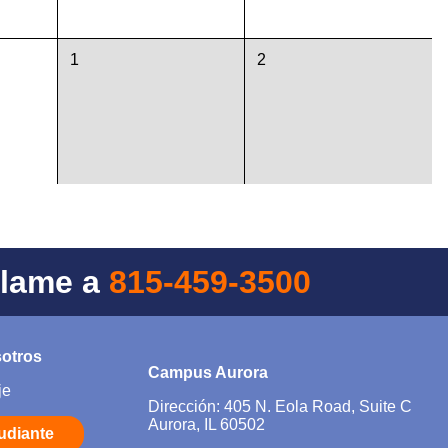
1
2
Llame a
815-459-3500
sotros
Campus Aurora
je
Dirección: 405 N. Eola Road, Suite C
Aurora, IL 60502
tudiante