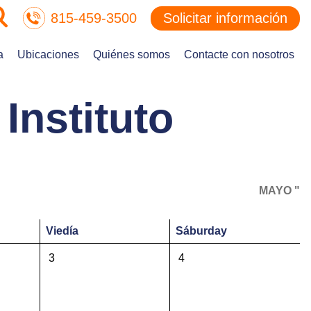
815-459-3500
Solicitar información
a
Ubicaciones
Quiénes somos
Contacte con nosotros
Instituto
MAYO "
Vie
día
Sáb
urday
3
4