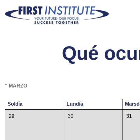
Saltar navegación
Qué ocur
" MARZO
Sol
día
Lun
día
Mar
sd
29
30
31