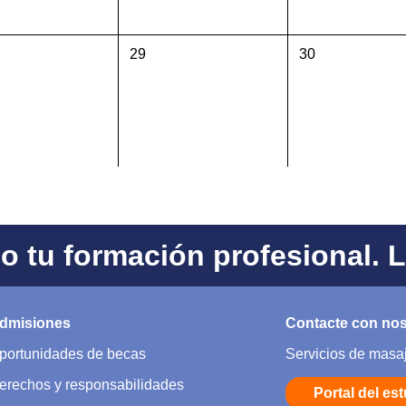
29
30
 tu formación profesional. 
dmisiones
Contacte con no
portunidades de becas
Servicios de masa
erechos y responsabilidades
Portal del es