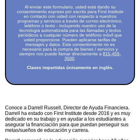
Al enviar este formulario, usted está dando su
consentimiento expreso por escrito para First Institute
en contacto con usted con respecto a nuestros
programas y servicios a través de correo electrónico,
teléfono o texto - incluyendo nuestro uso de la
tecnología automatizada para las llamadas y textos
periódicos a cualquier número de teléfono móvil que
usted proporcione. Pueden aplicarse tarifas de
mensajes y datos. Este consentimiento no es
necesario para la compra de bienes / servicios y
siempre nos puede llamar directamente a
815-459-
3500
.
Clases impartidas únicamente en inglés.
Conoce a Darrell Russell, Director de Ayuda Financiera.
Darrell ha estado con First Institute desde 2016 y es muy
dedicado en su trabajo y en ayudar a los estudiantes a
asegurar la financiación para que puedan perseguir sus
metas/sueños de educación y carrera.