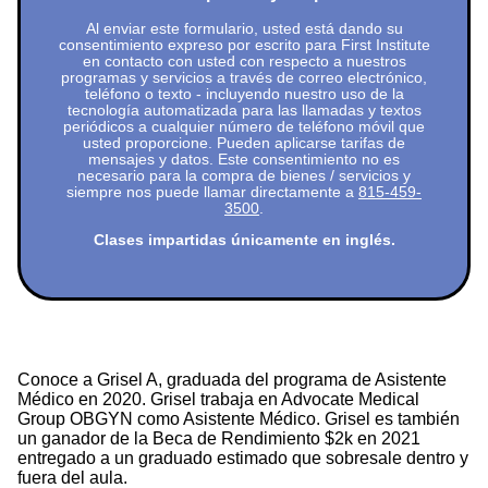
Al enviar este formulario, usted está dando su
consentimiento expreso por escrito para First Institute
en contacto con usted con respecto a nuestros
programas y servicios a través de correo electrónico,
teléfono o texto - incluyendo nuestro uso de la
tecnología automatizada para las llamadas y textos
periódicos a cualquier número de teléfono móvil que
usted proporcione. Pueden aplicarse tarifas de
mensajes y datos. Este consentimiento no es
necesario para la compra de bienes / servicios y
siempre nos puede llamar directamente a
815-459-
3500
.
Clases impartidas únicamente en inglés.
Conoce a Grisel A, graduada del programa de Asistente
Médico en 2020. Grisel trabaja en Advocate Medical
Group OBGYN como Asistente Médico. Grisel es también
un ganador de la Beca de Rendimiento $2k en 2021
entregado a un graduado estimado que sobresale dentro y
fuera del aula.