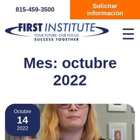
Saltar navegación
Solicitar
815-459-3500
información
☰
Mes:
octubre
2022
Octubre
14
2022