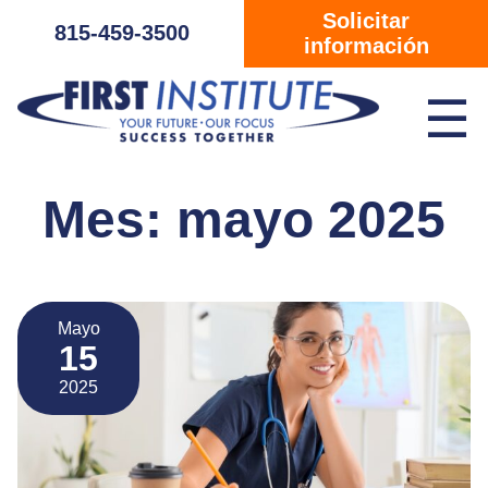
Saltar navegación
Solicitar
815-459-3500
información
☰
Mes:
mayo 2025
Mayo
15
2025