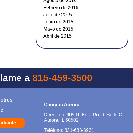
Agosto de 2016
Febrero de 2016
Julio de 2015
Junio de 2015
Mayo de 2015
Abril de 2015
Llame a
815-459-3500
sotros
Campus Aurora
je
Dirección: 405 N. Eola Road, Suite C
Aurora, IL 60502
tudiante
Teléfono:
331-688-3931