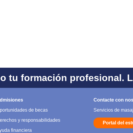
 tu formación profesional. 
dmisiones
Contacte con no
portunidades de becas
Servicios de masa
erechos y responsabilidades
Portal del es
yuda financiera