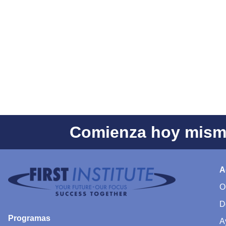
Comienza hoy mismo
A
O
D
Programas
A