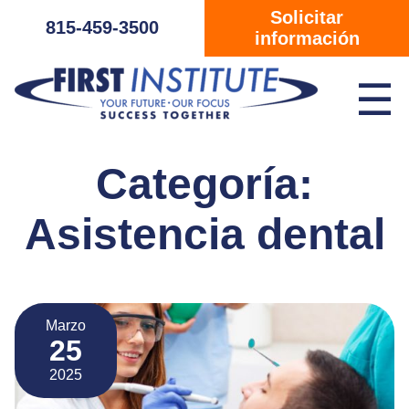
Saltar navegación
Solicitar
815-459-3500
información
☰
Categoría:
Asistencia dental
Marzo
25
2025