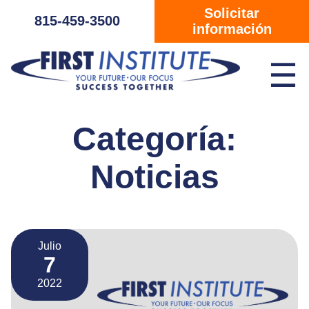
Saltar navegación
Solicitar
815-459-3500
información
☰
Categoría:
Noticias
Julio
7
2022