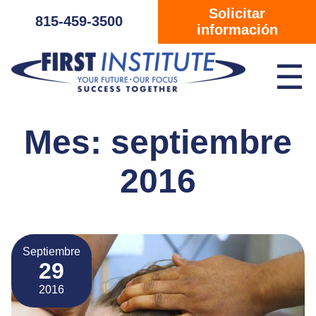
Saltar navegación
Solicitar
815-459-3500
información
☰
Mes:
septiembre
2016
Septiembre
29
2016