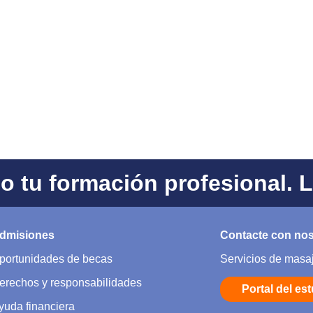
 tu formación profesional. 
dmisiones
Contacte con no
portunidades de becas
Servicios de masa
erechos y responsabilidades
Portal del es
yuda financiera