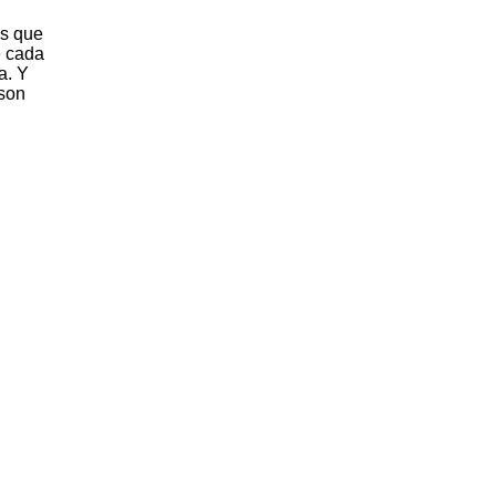
as que
e cada
a. Y
 son