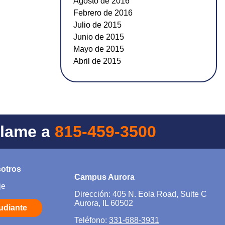
Agosto de 2016
Febrero de 2016
Julio de 2015
Junio de 2015
Mayo de 2015
Abril de 2015
Llame a
815-459-3500
sotros
Campus Aurora
je
Dirección: 405 N. Eola Road, Suite C
Aurora, IL 60502
tudiante
Teléfono:
331-688-3931