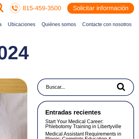
815-459-3500
Solicitar información
a
Ubicaciones
Quiénes somos
Contacte con nosotros
024
Buscar...
Entradas recientes
Start Your Medical Career:
Phlebotomy Training in Libertyville
Medical Assistant Requirements in
Illinois: Complete Education &