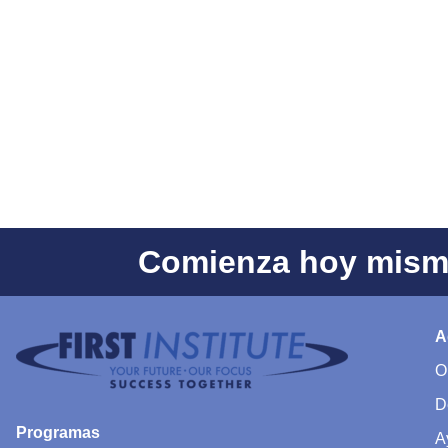
Comienza hoy mismo
A
O
D
Programas
A