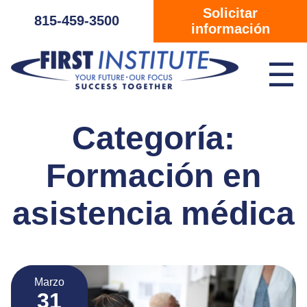
Saltar navegación
Solicitar
815-459-3500
información
☰
Categoría:
Formación en
asistencia médica
Marzo
31